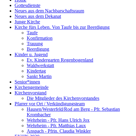
Gottesdienste
Neues aus dem Nachbarschaftsraum
Neues aus dem Dekanat
Junge Kirche
Kirche fürs Leben. Von Taufe bis zur Beerdigung
Taufe
Konfirmation
Trauung
Beerdigung
Kinder u. Jugend
Ev. Kindergarten Regenbogenland
Waldwerkstatt
Kindertag
Sankt Martin
Senior*innen
Kirchengemeinde
Kirchenvorstand
Die Mitglieder des Kirchenvorstandes
Pfarrer vor Ort / Verkündigungsteam
Hausen/Westerfeld/Rod am Berg - Pfr. Sebastian
Krombacher
Wehrheim - Pfr. Hans Ulrich Jox
Wehrheim - Pfr. Matthias Laux
Anspach - Pfrin. Claudia Winkler